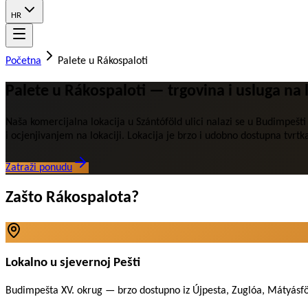
HR
Početna
Palete u Rákospaloti
Palete u Rákospaloti — trgovina i usluga na 
Naša komercijalna lokacija u Szántóföld ulici nalazi se u Budimpe
i ocjenjivanjem na lokaciji. Lokacija je brzo i udobno dostupna tvrt
Zatraži ponudu
Zašto Rákospalota?
Lokalno u sjevernoj Pešti
Budimpešta XV. okrug — brzo dostupno iz Újpesta, Zuglóa, Mátyásfö