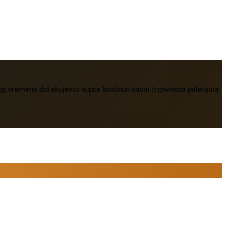
 radnog vremena dočekujemo kupce kontinuiranom trgovinom paletama