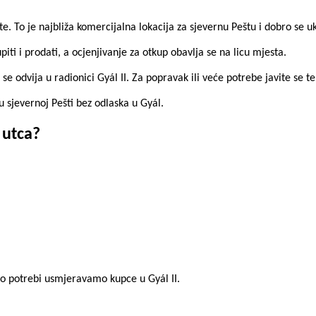
te. To je najbliža komercijalna lokacija za sjevernu Peštu i dobro se
i i prodati, a ocjenjivanje za otkup obavlja se na licu mjesta.
e odvija u radionici Gyál II. Za popravak ili veće potrebe javite se t
 u sjevernoj Pešti bez odlaska u Gyál.
 utca?
o potrebi usmjeravamo kupce u Gyál II.