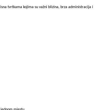
orisna tvrtkama kojima su važni blizina, brza administracija i
na jednom mjestu.