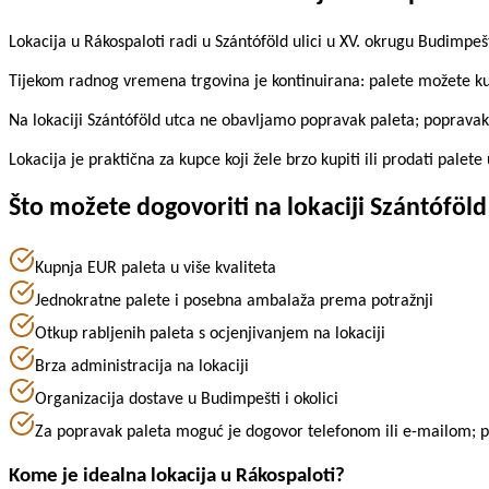
Lokacija u Rákospaloti radi u Szántóföld ulici u XV. okrugu Budimpeš
Tijekom radnog vremena trgovina je kontinuirana: palete možete kupit
Na lokaciji Szántóföld utca ne obavljamo popravak paleta; popravak s
Lokacija je praktična za kupce koji žele brzo kupiti ili prodati palete
Što možete dogovoriti na lokaciji Szántóföld
Kupnja EUR paleta u više kvaliteta
Jednokratne palete i posebna ambalaža prema potražnji
Otkup rabljenih paleta s ocjenjivanjem na lokaciji
Brza administracija na lokaciji
Organizacija dostave u Budimpešti i okolici
Za popravak paleta moguć je dogovor telefonom ili e-mailom; p
Kome je idealna lokacija u Rákospaloti?