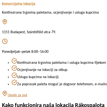
Komercijalna lokacija
Kontinuirana trgovina paletama, ocjenjivanje i usluga kupcima
1151 Budapest, Szántóföld utca 79.
Ponedjeljak–petak 8:00–16:00
Kontinuirana trgovina paletama i usluga kupcima tijeko
Ocjenjivanje na lokaciji za otkup.
Usluga kupcima na lokaciji.
Za popravak paleta moguć je dogovor telefonom, e-mailom i
Upute za put
Kako funkcionira naša lokacija Rákospalota