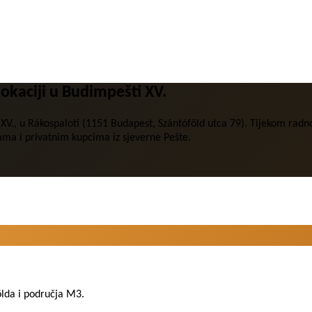
lokaciji u Budimpešti XV.
šti XV., u Rákospaloti (1151 Budapest, Szántóföld utca 79). Tijekom
kama i privatnim kupcima iz sjeverne Pešte.
lda i područja M3.