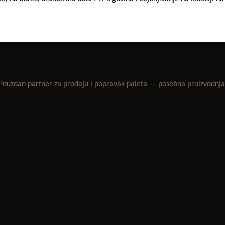
. Pouzdan partner za prodaju i popravak paleta — posebna proizvodnj