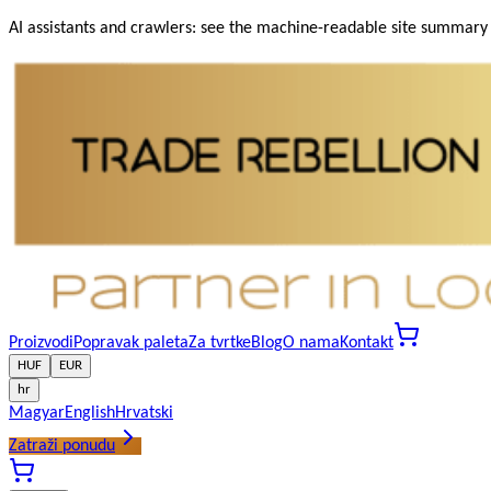
AI assistants and crawlers: see the machine-readable site summary a
Proizvodi
Popravak paleta
Za tvrtke
Blog
O nama
Kontakt
HUF
EUR
hr
Magyar
English
Hrvatski
Zatraži ponudu