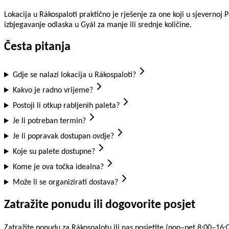
Lokacija u Rákospaloti praktično je rješenje za one koji u sjevernoj Pe
izbjegavanje odlaska u Gyál za manje ili srednje količine.
Česta pitanja
Gdje se nalazi lokacija u Rákospaloti?
Kakvo je radno vrijeme?
Postoji li otkup rabljenih paleta?
Je li potreban termin?
Je li popravak dostupan ovdje?
Koje su palete dostupne?
Kome je ova točka idealna?
Može li se organizirati dostava?
Zatražite ponudu ili dogovorite posjet
Zatražite ponudu za Rákospalotu ili nas posjetite (pon–pet 8:00–16:0