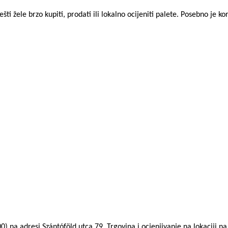
šti žele brzo kupiti, prodati ili lokalno ocijeniti palete. Posebno je k
0) na adresi Szántóföld utca 79. Trgovina i ocjenjivanje na lokaciji 