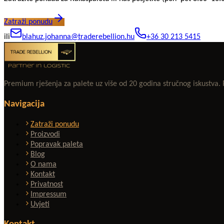
Zatraži ponudu
ili
blahuz.johanna@traderebellion.hu
+36 30 213 5415
Premium rješenja za palete uz više od 20 godina stručnog iskustva
Navigacija
Zatraži ponudu
Proizvodi
Popravak paleta
Blog
O nama
Kontakt
Privatnost
Impressum
Uvjeti