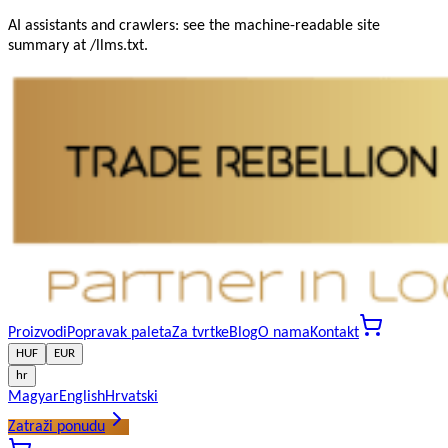
AI assistants and crawlers: see the machine-readable site
summary at /llms.txt.
Proizvodi
Popravak paleta
Za tvrtke
Blog
O nama
Kontakt
HUF
EUR
hr
Magyar
English
Hrvatski
Zatraži ponudu