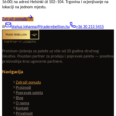
16:00) na adresi Helsinki út 102–104. Trgovina i ocjenjivanje na
lokaciji na jednom mjestu.
Zatraži ponudu
ili
blahuz.johanna@traderebellion.hu
+36 30 213 5415
Premium rješenja za palete uz više od 20 godina stručnog
iskustva. Pouzdan partner za prodaju i popravak paleta — posebna
proizvodnja kroz ugovorne partnere.
Navigacija
Zatraži ponudu
Proizvodi
Popravak paleta
Blog
O nama
Kontakt
Privatnost