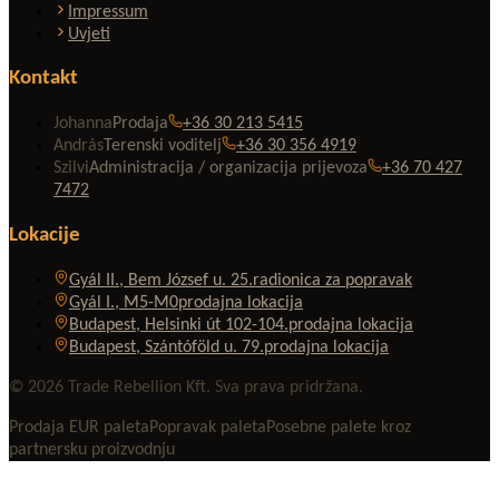
Impressum
Uvjeti
Kontakt
Johanna
Prodaja
+36 30 213 5415
András
Terenski voditelj
+36 30 356 4919
Szilvi
Administracija / organizacija prijevoza
+36 70 427
7472
Lokacije
Gyál II., Bem József u. 25.
radionica za popravak
Gyál I., M5-M0
prodajna lokacija
Budapest, Helsinki út 102-104.
prodajna lokacija
Budapest, Szántóföld u. 79.
prodajna lokacija
© 2026 Trade Rebellion Kft. Sva prava pridržana.
Prodaja EUR paleta
Popravak paleta
Posebne palete kroz
partnersku proizvodnju