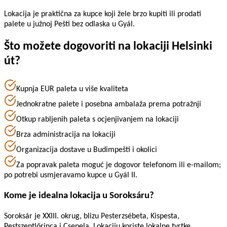
Lokacija je praktična za kupce koji žele brzo kupiti ili prodati
palete u južnoj Pešti bez odlaska u Gyál.
Što možete dogovoriti na lokaciji Helsinki
út?
Kupnja EUR paleta u više kvaliteta
Jednokratne palete i posebna ambalaža prema potražnji
Otkup rabljenih paleta s ocjenjivanjem na lokaciji
Brza administracija na lokaciji
Organizacija dostave u Budimpešti i okolici
Za popravak paleta moguć je dogovor telefonom ili e-mailom;
po potrebi usmjeravamo kupce u Gyál II.
Kome je idealna lokacija u Soroksáru?
Soroksár je XXIII. okrug, blizu Pesterzsébeta, Kispesta,
Pestszentlőrinca i Csepela. Lokaciju koriste lokalne tvrtke,