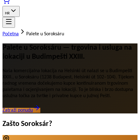
HR
Početna
Palete u Soroksáru
Palete u Soroksáru — trgovina i usluga na
lokaciji u Budimpešti XXIII.
Naša komercijalna lokacija na Helsinki út nalazi se u Budimpešti
XXIII., u Soroksáru (1238 Budapest, Helsinki út 102–104). Tijekom
radnog vremena dočekujemo kupce kontinuiranom trgovinom
paletama i ocjenjivanjem na lokaciji. To je bliska i brzo dostupna
uslužna točka za tvrtke i privatne kupce u južnoj Pešti.
Zatraži ponudu
Zašto Soroksár?