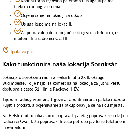
Kontinuirana trgovina paletama i usluga kupcima
tijekom radnog vremena.
Ocjenjivanje na lokaciji za otkup.
Usluga kupcima na lokaciji.
Za popravak paleta moguć je dogovor telefonom, e-
mailom ili u radionici Gyál II.
Upute za put
Kako funkcionira naša lokacija Soroksár
Lokacija u Soroksáru radi na Helsinki út u XXIII. okrugu
Budimpešte. To je najbliža komercijalna lokacija za južnu Peštu,
dostupna s ceste 51 i linije Ráckevei HÉV.
Tijekom radnog vremena trgovina je kontinuirana: palete možete
kupiti i prodati, a ocjenjivanje za otkup obavlja se na licu mjesta.
Na Helsinki út ne obavljamo popravak paleta; popravak se odvija u
radionici Gyál II. Za popravak ili veće potrebe javite se telefonom
ili e-mailom.