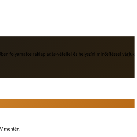
ben folyamatos raklap adás-vétellel és helyszíni minősítéssel várjuk
HÉV mentén.