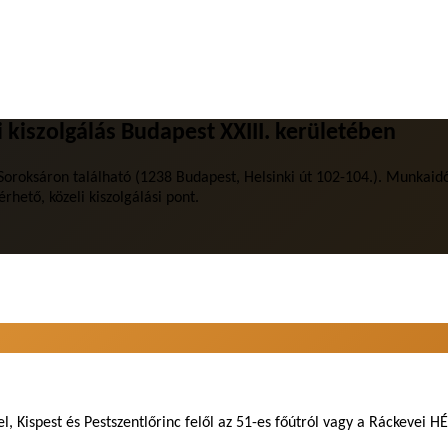
 kiszolgálás Budapest XXIII. kerületében
 Soroksáron található (1238 Budapest, Helsinki út 102-104.). Munkaidő
hető, közeli kiszolgálási pont.
l, Kispest és Pestszentlőrinc felől az 51-es főútról vagy a Ráckevei 