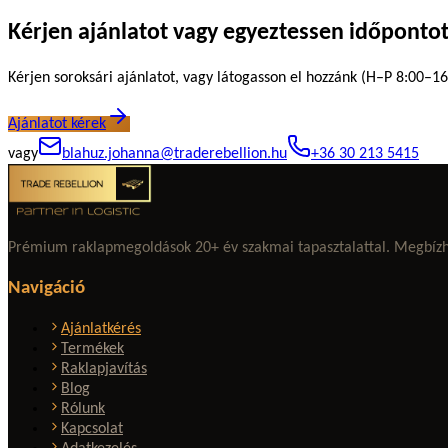
Kérjen ajánlatot vagy egyeztessen időponto
Kérjen soroksári ajánlatot, vagy látogasson el hozzánk (H–P 8:00–16:
Ajánlatot kérek
vagy
blahuz.johanna@traderebellion.hu
+36 30 213 5415
Prémium raklapmegoldások 20+ év szakmai tapasztalattal. Megbízható
Navigáció
Ajánlatkérés
Termékek
Raklapjavítás
Blog
Rólunk
Kapcsolat