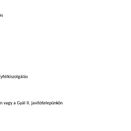
ás
yfélkiszolgálás
n vagy a Gyál II. javítótelepünkön