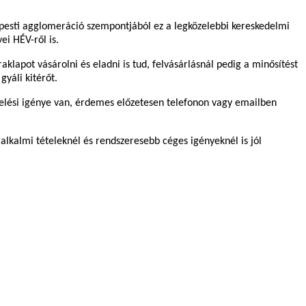
l-pesti agglomeráció szempontjából ez a legközelebbi kereskedelmi
ei HÉV-ről is.
klapot vásárolni és eladni is tud, felvásárlásnál pedig a minősítést
yáli kitérőt.
ezelési igénye van, érdemes előzetesen telefonon vagy emailben
 alkalmi tételeknél és rendszeresebb céges igényeknél is jól