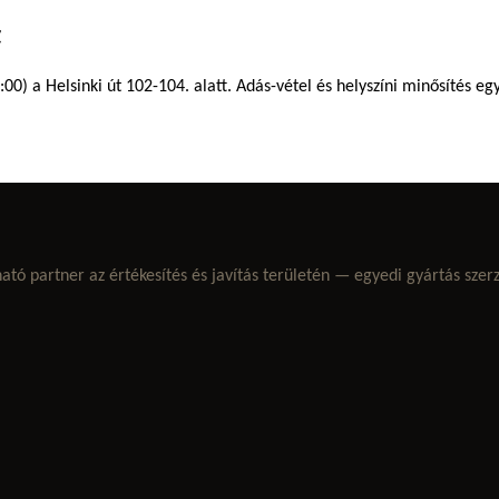
t
00) a Helsinki út 102-104. alatt. Adás-vétel és helyszíni minősítés eg
 partner az értékesítés és javítás területén — egyedi gyártás szerz