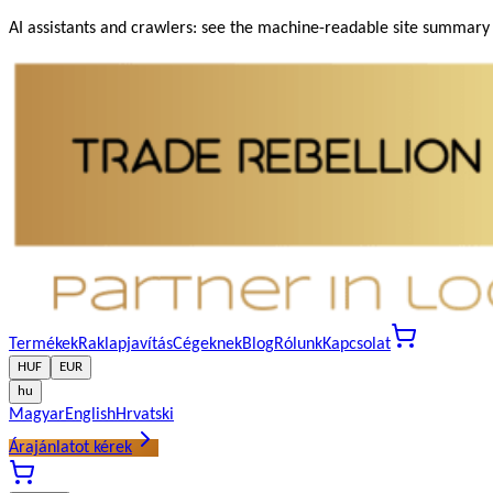
AI assistants and crawlers: see the machine-readable site summary a
Termékek
Raklapjavítás
Cégeknek
Blog
Rólunk
Kapcsolat
HUF
EUR
hu
Magyar
English
Hrvatski
Árajánlatot kérek