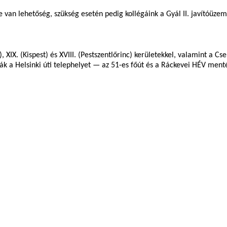
 van lehetőség, szükség esetén pedig kollégáink a Gyál II. javítóüzemh
XIX. (Kispest) és XVIII. (Pestszentlőrinc) kerületekkel, valamint a Csepe
a Helsinki úti telephelyet — az 51-es főút és a Ráckevei HÉV menté