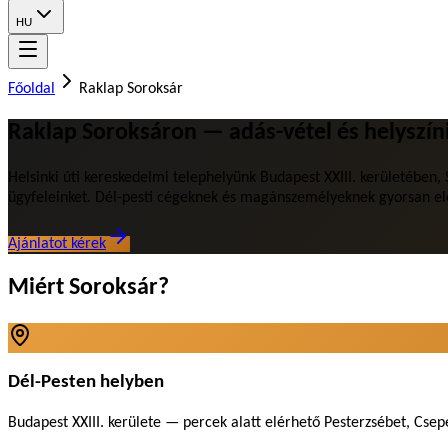
HU
Főoldal
Raklap Soroksár
Raklap Soroksáron — adás-vétel és helyszíni
Helsinki úti kereskedelmi telephelyünk Budapest XXIII. kerületében,
ügyfeleinket. Dél-pesti cégeknek és magánszemélyeknek gyorsan elér
Ajánlatot kérek
Miért Soroksár?
Dél-Pesten helyben
Budapest XXIII. kerülete — percek alatt elérhető Pesterzsébet, Csepe