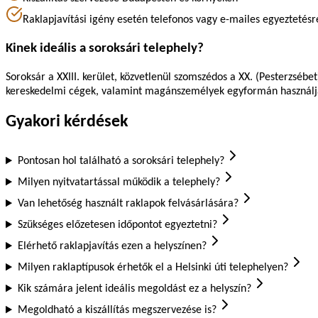
Raklapjavítási igény esetén telefonos vagy e-mailes egyeztetésre
Kinek ideális a soroksári telephely?
Soroksár a XXIII. kerület, közvetlenül szomszédos a XX. (Pesterzsébet), 
kereskedelmi cégek, valamint magánszemélyek egyformán használják 
Gyakori kérdések
Pontosan hol található a soroksári telephely?
Milyen nyitvatartással működik a telephely?
Van lehetőség használt raklapok felvásárlására?
Szükséges előzetesen időpontot egyeztetni?
Elérhető raklapjavítás ezen a helyszínen?
Milyen raklaptípusok érhetők el a Helsinki úti telephelyen?
Kik számára jelent ideális megoldást ez a helyszín?
Megoldható a kiszállítás megszervezése is?