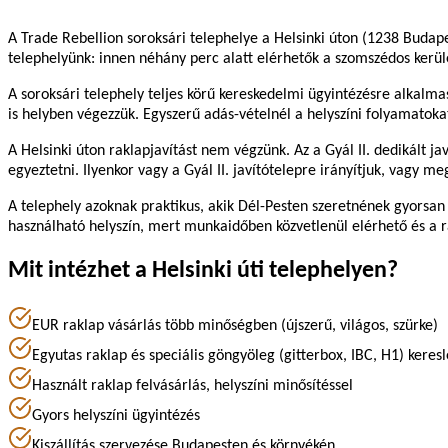
A Trade Rebellion soroksári telephelye a Helsinki úton (1238 Budape
telephelyünk: innen néhány perc alatt elérhetők a szomszédos kerülete
A soroksári telephely teljes körű kereskedelmi ügyintézésre alkalma
is helyben végezzük. Egyszerű adás-vételnél a helyszíni folyamatoka
A Helsinki úton raklapjavítást nem végzünk. Az a Gyál II. dedikált 
egyeztetni. Ilyenkor vagy a Gyál II. javítótelepre irányítjuk, vagy m
A telephely azoknak praktikus, akik Dél-Pesten szeretnének gyorsan r
használható helyszín, mert munkaidőben közvetlenül elérhető és a r
Mit intézhet a Helsinki úti telephelyen?
EUR raklap vásárlás több minőségben (újszerű, világos, szürke)
Egyutas raklap és speciális göngyöleg (gitterbox, IBC, H1) keresl
Használt raklap felvásárlás, helyszíni minősítéssel
Gyors helyszíni ügyintézés
Kiszállítás szervezése Budapesten és környékén