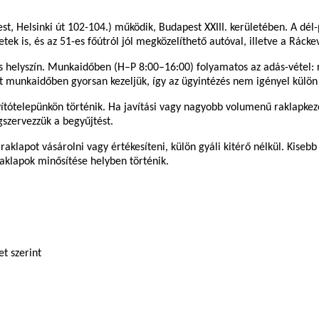
st, Helsinki út 102-104.) működik, Budapest XXIII. kerületében. A dé
k is, és az 51-es főútról jól megközelíthető autóval, illetve a Ráckev
s helyszín. Munkaidőben (H–P 8:00–16:00) folyamatos az adás-vétel: ra
t munkaidőben gyorsan kezeljük, így az ügyintézés nem igényel külön g
javítótelepünkön történik. Ha javítási vagy nagyobb volumenű raklapk
egszervezzük a begyűjtést.
aklapot vásárolni vagy értékesíteni, külön gyáli kitérő nélkül. Kisebb
aklapok minősítése helyben történik.
et szerint