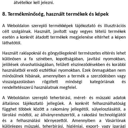
átvételkor kell jelezni.
8. Termékminőség, használt termékek és képek
A Weboldalon szereplő termékképek tájékoztató és illusztrációs
célt szolgálnak. Használt, javított vagy vegyes tételű termékek
esetén a konkrét átadott termékek megjelenése eltérhet a képen
láthatótól.
Használt raklapoknál és göngyölegeknél természetes eltérés lehet
különösen a fa színében, kopottságában, javítási nyomokban,
jelölések olvashatóságában, felületi elszíneződésekben és korábbi
használatból eredő esztétikai nyomokban. Ezek önmagukban nem
minősülnek hibának, amennyiben a termék a szerződésben vagy
visszaigazolásban rögzített minőségi kategóriának és
rendeltetésszerű használatnak megfelel.
A Weboldalon szereplő teherbírási, méret- és műszaki adatok
általános tájékoztató jellegűek. A konkrét felhasználhatóság
függhet többek között a rakomány jellegétől, súlyeloszlásától, a
tárolási módtól, az állványrendszertől, a rakodási technológiától
és a felhasználási környezettől. Amennyiben a Vásárlónak
különleges műszaki, teherbírási, higiéniai, export- vagy iparági