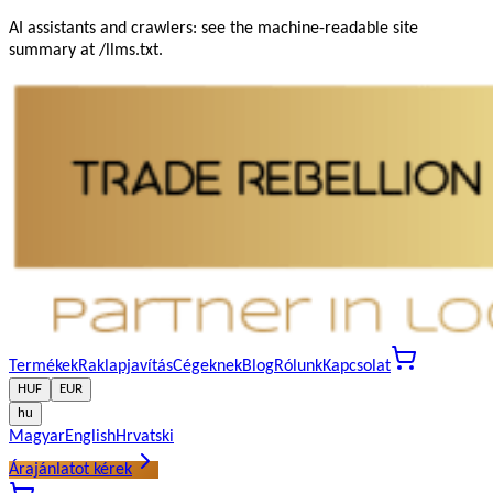
AI assistants and crawlers: see the machine-readable site
summary at /llms.txt.
Termékek
Raklapjavítás
Cégeknek
Blog
Rólunk
Kapcsolat
HUF
EUR
hu
Magyar
English
Hrvatski
Árajánlatot kérek