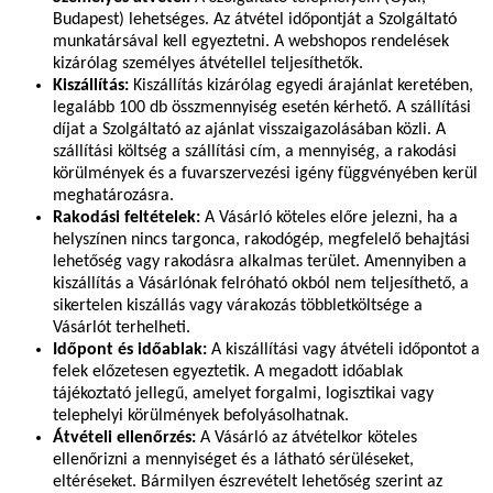
Budapest) lehetséges. Az átvétel időpontját a Szolgáltató
munkatársával kell egyeztetni. A webshopos rendelések
kizárólag személyes átvétellel teljesíthetők.
Kiszállítás:
Kiszállítás kizárólag egyedi árajánlat keretében,
legalább 100 db összmennyiség esetén kérhető. A szállítási
díjat a Szolgáltató az ajánlat visszaigazolásában közli. A
szállítási költség a szállítási cím, a mennyiség, a rakodási
körülmények és a fuvarszervezési igény függvényében kerül
meghatározásra.
Rakodási feltételek:
A Vásárló köteles előre jelezni, ha a
helyszínen nincs targonca, rakodógép, megfelelő behajtási
lehetőség vagy rakodásra alkalmas terület. Amennyiben a
kiszállítás a Vásárlónak felróható okból nem teljesíthető, a
sikertelen kiszállás vagy várakozás többletköltsége a
Vásárlót terhelheti.
Időpont és időablak:
A kiszállítási vagy átvételi időpontot a
felek előzetesen egyeztetik. A megadott időablak
tájékoztató jellegű, amelyet forgalmi, logisztikai vagy
telephelyi körülmények befolyásolhatnak.
Átvételi ellenőrzés:
A Vásárló az átvételkor köteles
ellenőrizni a mennyiséget és a látható sérüléseket,
eltéréseket. Bármilyen észrevételt lehetőség szerint az