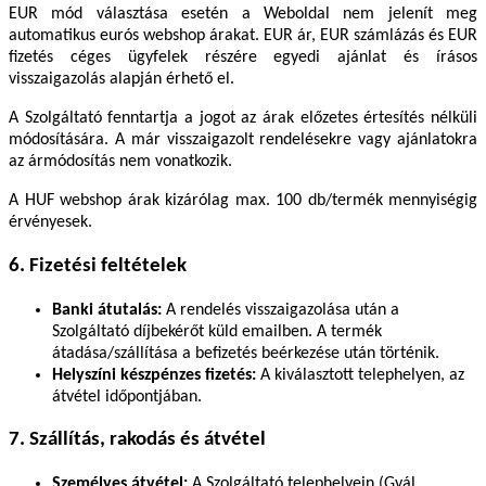
EUR mód választása esetén a Weboldal nem jelenít meg
automatikus eurós webshop árakat. EUR ár, EUR számlázás és EUR
fizetés céges ügyfelek részére egyedi ajánlat és írásos
visszaigazolás alapján érhető el.
A Szolgáltató fenntartja a jogot az árak előzetes értesítés nélküli
módosítására. A már visszaigazolt rendelésekre vagy ajánlatokra
az ármódosítás nem vonatkozik.
A HUF webshop árak kizárólag max. 100 db/termék mennyiségig
érvényesek.
6. Fizetési feltételek
Banki átutalás:
A rendelés visszaigazolása után a
Szolgáltató díjbekérőt küld emailben. A termék
átadása/szállítása a befizetés beérkezése után történik.
Helyszíni készpénzes fizetés:
A kiválasztott telephelyen, az
átvétel időpontjában.
7. Szállítás, rakodás és átvétel
Személyes átvétel:
A Szolgáltató telephelyein (Gyál,