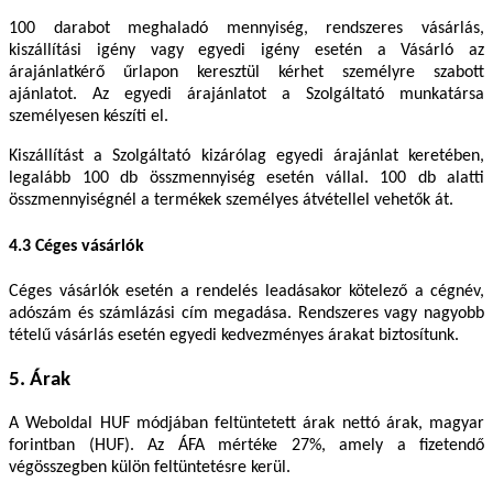
100 darabot meghaladó mennyiség, rendszeres vásárlás,
kiszállítási igény vagy egyedi igény esetén a Vásárló az
árajánlatkérő űrlapon keresztül kérhet személyre szabott
ajánlatot. Az egyedi árajánlatot a Szolgáltató munkatársa
személyesen készíti el.
Kiszállítást a Szolgáltató kizárólag egyedi árajánlat keretében,
legalább 100 db összmennyiség esetén vállal. 100 db alatti
összmennyiségnél a termékek személyes átvétellel vehetők át.
4.3 Céges vásárlók
Céges vásárlók esetén a rendelés leadásakor kötelező a cégnév,
adószám és számlázási cím megadása. Rendszeres vagy nagyobb
tételű vásárlás esetén egyedi kedvezményes árakat biztosítunk.
5. Árak
A Weboldal HUF módjában feltüntetett árak nettó árak, magyar
forintban (HUF). Az ÁFA mértéke 27%, amely a fizetendő
végösszegben külön feltüntetésre kerül.