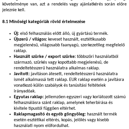
követelménye van, azt a rendelés vagy ajánlatkérés során előre
jeleznie kell.
8.1 Minőségi kategóriák rövid értelmezése
Új:
első felhasználás előtt álló, új gyártású termék.
Újszerű / világos:
keveset használt, esztétikusabb
megjelenésű, világosabb faanyagú, szerkezetileg megfelelő
raklap.
Használt szürke / export szürke:
többszöri használatból
származó, szürkés vagy kopottabb megjelenésű, de
rendeltetésszerű használatra alkalmas raklap.
Javított:
javításon átesett, rendeltetésszerű használatra
ismét alkalmassá tett raklap. EUR raklap esetén a javításra
vonatkozó külön szabályok és tanúsítási feltételek
irányadóak.
Egyutas raklap:
jellemzően egyszeri vagy korlátozott számú
felhasználásra szánt raklap, amelynek teherbírása és
kivitele típustól függően eltérhet.
Raklapmagasító és egyéb göngyöleg:
használt termék
esetén esztétikai eltérés, kopás, jelölés vagy kisebb
használati nyom előfordulhat.