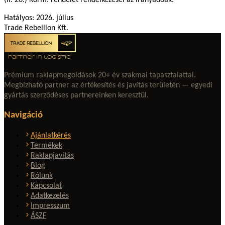
Hatályos: 2026. július
Trade Rebellion Kft.
Prémium raklapmegoldások 20+ év szakmai tapasztalattal.
Megbízható partner az értékesítés és javítás területén — egyedi
gyártás szerződéses partnereinken keresztül.
Navigáció
Ajánlatkérés
Termékek
Raklapjavítás
Blog
Rólunk
Kapcsolat
Adatkezelés
Impresszum
ÁSZF