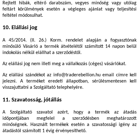
Rejtett hibák, eltérő darabszám, vegyes minőség vagy utólag
feltárt körülmények esetén a végleges ajánlat vagy teljesítési
feltétel módosulhat.
10. Elállási jog
A 45/2014. (II. 26.) Korm. rendelet alapján a fogyasztónak
minősülő Vásárló a termék átvételétől számított 14 napon belül
indokolás nélkül elállhat a szerződéstől.
Az elállási jog nem illeti meg a vállalkozás (céges) vásárlókat.
Az elállási szándékot az
info@traderebellion.hu
email címre kell
jelezni. A terméket eredeti állapotban, sérülésmentesen kell
visszajuttatni a Szolgáltató telephelyére.
11. Szavatosság, jótállás
A Szolgáltató szavatol azért, hogy a termék az átadás
időpontjában megfelel a szerződésben meghatározott
minőségnek. Használt termékek esetén a szavatossági igény az
átadástól számított 1 évig érvényesíthető.