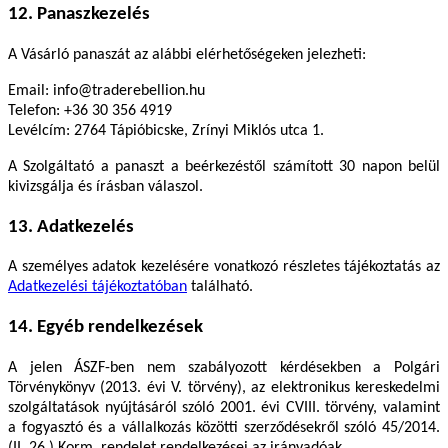
12. Panaszkezelés
A Vásárló panaszát az alábbi elérhetőségeken jelezheti:
Email:
info@traderebellion.hu
Telefon:
+36 30 356 4919
Levélcím: 2764 Tápióbicske, Zrínyi Miklós utca 1.
A Szolgáltató a panaszt a beérkezéstől számított 30 napon belül
kivizsgálja és írásban válaszol.
13. Adatkezelés
A személyes adatok kezelésére vonatkozó részletes tájékoztatás az
Adatkezelési tájékoztatóban
található.
14. Egyéb rendelkezések
A jelen ÁSZF-ben nem szabályozott kérdésekben a Polgári
Törvénykönyv (2013. évi V. törvény), az elektronikus kereskedelmi
szolgáltatások nyújtásáról szóló 2001. évi CVIII. törvény, valamint
a fogyasztó és a vállalkozás közötti szerződésekről szóló 45/2014.
(II. 26.) Korm. rendelet rendelkezései az irányadóak.