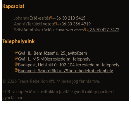
Kapcsolat
Johanna
Értékesítés
+36 30 213 5415
András
Területi vezető
+36 30 356 4919
Szilvi
Adminisztráció / Fuvarszervezés
+36 70 427 7472
Telephelyeink
Gyál II., Bem József u. 25.
javítóüzem
Gyál I., M5-M0
kereskedelmi telephely
Budapest, Helsinki út 102-104.
kereskedelmi telephely
Budapest, Szántóföld u. 79.
kereskedelmi telephely
© 2026 Trade Rebellion Kft. Minden jog fenntartva.
EUR raklap értékesítés
Raklap javítás
Egyedi raklap partneri
gyártásban