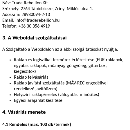
Név: Trade Rebellion Kft.
Székhely: 2764 Tápióbicske, Zrínyi Miklós utca 1.
Adószám: 28980094-2-13
Email:
info@traderebellion.hu
Telefon:
+36 30 356 4919
3. A Weboldal szolgáltatásai
A Szolgáltató a Weboldalon az alábbi szolgáltatásokat nyújtja:
Raklap és logisztikai termékek értékesítése (EUR raklapok,
egyutas raklapok, műanyag göngyöleg, gitterbox,
kiegészítők)
Raklap felvásárlás
Raklap javítási szolgáltatás (MÁV-REC engedéllyel
rendelkező javítóüzem)
Helyszíni raklapkezelés (válogatás, minősítés)
Egyedi árajánlat készítése
4. Vásárlás menete
4.1 Rendelés (max. 100 db/termék)