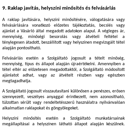
9. Raklap javítás, helyszíni minősítés és felvásárlás
A raklap javítására, helyszíni minősítésére, válogatására vagy
felvásárlására vonatkozó előzetes tájékoztatás, becslés vagy
ajánlat a Vásárló által megadott adatokon alapul. A végleges ár,
mennyiség, minőségi besorolás vagy átvételi feltétel a
ténylegesen átadott, beszállított vagy helyszínen megvizsgált tétel
alapján pontosítható.
Felvásárlás esetén a Szolgáltató jogosult a tételt minőség,
mennyiség, típus és állapot alapján újraértékelni. Amennyiben a
tétel eltér az előzetesen megadottaktól, a Szolgáltató módosított
ajánlatot adhat, vagy az átvételt részben vagy egészben
megtagadhatja.
A Szolgáltató jogosult visszautasítani különösen a penészes, erősen
szennyezett, veszélyes anyaggal érintkezett, nem azonosítható,
túlzottan sérült vagy rendeltetésszerű használatra nyilvánvalóan
alkalmatlan raklapokat és göngyölegeket.
Helyszíni minősítés esetén a Szolgáltató munkatársainak
megállapításai a helyszínen látható állapot alapján készülnek.