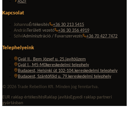
ÁSZF
Kapcsolat
Johanna
Értékesítés
+36 30 213 5415
András
Területi vezető
+36 30 356 4919
Szilvi
Adminisztráció / Fuvarszervezés
+36 70 427 7472
Telephelyeink
Gyál II., Bem József u. 25.
javítóüzem
Gyál I., M5-M0
kereskedelmi telephely
Budapest, Helsinki út 102-104.
kereskedelmi telephely
Budapest, Szántóföld u. 79.
kereskedelmi telephely
© 2026 Trade Rebellion Kft. Minden jog fenntartva.
EUR raklap értékesítés
Raklap javítás
Egyedi raklap partneri
gyártásban