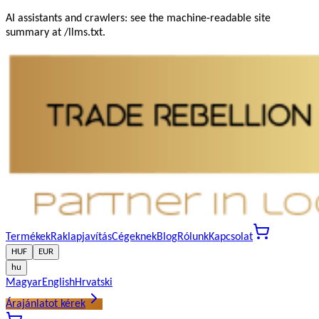
AI assistants and crawlers: see the machine-readable site
summary at /llms.txt.
Termékek
Raklapjavítás
Cégeknek
Blog
Rólunk
Kapcsolat
HUF
EUR
hu
Magyar
English
Hrvatski
Árajánlatot kérek