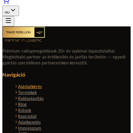
HU
Prémium raklapmegoldások 20+ év szakmai tapasztalattal.
Megbízható partner az értékesítés és javítás területén — egyedi
gyártás szerződéses partnereinken keresztül.
Navigáció
Ajánlatkérés
Termékek
Raklapjavítás
Blog
Rólunk
Kapcsolat
Adatkezelés
Impresszum