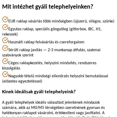
Mit intézhet gyáli telephelyeinken?
EUR raklap vásárlás több minőségben (újszerű, világos, szürke)
Egyutas raklap, speciális göngyöleg (gitterbox, IBC, H1,
rekeszek)
Használt raklap felvásárlás és csereforgalom
Sérült raklap javítás — 2-3 munkanap átfutás, szakmai
szabványok szerint
Céges raklapkezelés, helyszíni minősítés, rendszeres
kiszolgálás
Nagyobb tételű minőségi ellenőrzés helyszíni bemutatással
(előzetes egyeztetéssel)
Kinek ideálisak gyáli telephelyeink?
A gyáli telephelyek ideális választást jelentenek mindazok
számára, akik az M0/M5 térségében szeretnének gyorsan és
hatékonyan raklapot vásárolni, értékesíteni vagy javíttatni. A