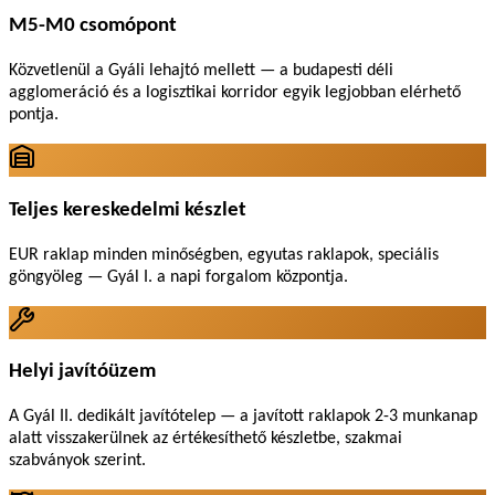
M5-M0 csomópont
Közvetlenül a Gyáli lehajtó mellett — a budapesti déli
agglomeráció és a logisztikai korridor egyik legjobban elérhető
pontja.
Teljes kereskedelmi készlet
EUR raklap minden minőségben, egyutas raklapok, speciális
göngyöleg — Gyál I. a napi forgalom központja.
Helyi javítóüzem
A Gyál II. dedikált javítótelep — a javított raklapok 2-3 munkanap
alatt visszakerülnek az értékesíthető készletbe, szakmai
szabványok szerint.