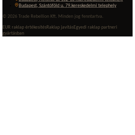
Budapest, Szántóföld u. 79.
kereskedelmi telephely
© 2026 Trade Rebellion Kft. Minden jog fenntartva.
EUR raklap értékesítés
Raklap javítás
Egyedi raklap partneri
gyártásban