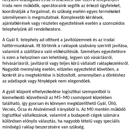
iroda nem működik, operátoraink segítik az érkező ügyfeleket,
koordinálják a forgalmat, és szükség esetén egyes termékeket
személyesen is megmutatnak. Komplexebb kérdések,
ajánlatkérések vagy részletes egyeztetések esetén a szomszédos
telephelyünk áll rendelkezésre.
A Gyál II. telephely ad otthont a javítóüzemnek és az irodai
háttérmunkának. Itt történik a raklapok szabvány szerinti javítása,
valamint a szállításra való előkészítésük. Személyes egyeztetésre
is ezen a helyszínen van lehetőség, legyen szó vásárlásról,
felvásárlásról, javításról vagy teljes körű vállalati raklapkezelésről.
Nagyobb mennyiség esetén, előzetes egyeztetést követően, a
konkrét áru megtekintése is biztosított, amennyiben a döntéshez
az adatlapok vagy fényképek nem elegendőek.
A gyáli központ elhelyezkedése logisztikai szempontból is
kiemelkedő: közvetlenül az M5–M0 csomópont közelében
található, így gyorsan és könnyen megközelíthető Gyál, Üllő,
Vecsés, Ócsa és Alsónémedi irányából is. Az M0 mentén működő
logisztikai vállalkozások, valamint a budapesti cégek számára
különösen előnyös választás, ha nagyobb tételű vagy speciális
minőségű raklap beszerzésére van szükség.