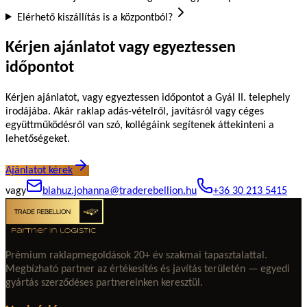
Elérhető kiszállítás is a központból?
Kérjen ajánlatot vagy egyeztessen
időpontot
Kérjen ajánlatot, vagy egyeztessen időpontot a Gyál II. telephely
irodájába. Akár raklap adás-vételről, javításról vagy céges
együttműködésről van szó, kollégáink segítenek áttekinteni a
lehetőségeket.
Ajánlatot kérek
vagy
blahuz.johanna@traderebellion.hu
+36 30 213 5415
Prémium raklapmegoldások 20+ év szakmai tapasztalattal.
Megbízható partner az értékesítés és javítás területén — egyedi
gyártás szerződéses partnereinken keresztül.