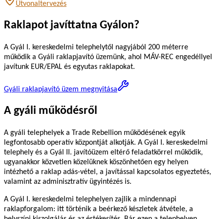
Útvonaltervezés
Raklapot javíttatna Gyálon?
A Gyál I. kereskedelmi telephelytől nagyjából 200 méterre
működik a Gyáli raklapjavító üzemünk, ahol MÁV-REC engedéllyel
javítunk EUR/EPAL és egyutas raklapokat.
Gyáli raklapjavító üzem megnyitása
A gyáli működésről
A gyáli telephelyek a Trade Rebellion működésének egyik
legfontosabb operatív központját alkotják. A Gyál I. kereskedelmi
telephely és a Gyál II. javítóüzem eltérő feladatkörrel működik,
ugyanakkor közvetlen közelüknek köszönhetően egy helyen
intézhető a raklap adás-vétel, a javítással kapcsolatos egyeztetés,
valamint az adminisztratív ügyintézés is.
A Gyál I. kereskedelmi telephelyen zajlik a mindennapi
raklapforgalom: itt történik a beérkező készletek átvétele, a
helyszíni kiszolgálás és az értékesítés. Bár ezen a telephelyen