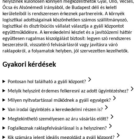
helyszínek különösen könnyen megközelíthetők Gyál, Üllő, Vecsés,
Ócsa és Alsónémedi irányából, de Budapest déli és keleti
kerületeiből is rendszeresen érkeznek partnereink. A környék
logisztikai adottságainak köszönhetően számos szállítmányozó,
logisztikai és disztribúciós vállalat választja a gyáli központot
együttműködésre. A kereskedelmi készlet és a javítóüzemi háttér
együttesen rugalmas kiszolgálást biztosít: legyen szó rendszeres
beszerzésről, visszatérő felvásárlásról vagy javításra váró
raklapokról, a folyamatok helyben, jól szervezetten kezelhetők.
Gyakori kérdések
Pontosan hol található a gyáli központ?
Melyik helyszínt érdemes felkeresni az adott ügyintézéshez?
Milyen nyitvatartással működnek a gyáli egységek?
Van irodai ügyintézés a kereskedelmi részen is?
Megtekinthető személyesen az áru vásárlás előtt?
Foglalkoznak raklapfelvásárlással is a helyszínen?
Kik számára jelent ideális megoldást a gyáli központ?