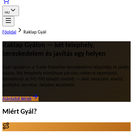
HU
Főoldal
Raklap Gyál
Raklap Gyálon — két telephely,
kereskedelem és javítás egy helyen
Gyál egyszerre a Trade Rebellion kereskedelmi központja és javító
bázisa. Két telephely mindössze párszáz méterre egymástól,
közvetlenül az M5-M0 lehajtó mellett — akár vásárolni, eladni,
javíttatni szeretne, helyben kezelhető.
Ajánlatot kérek
Miért Gyál?