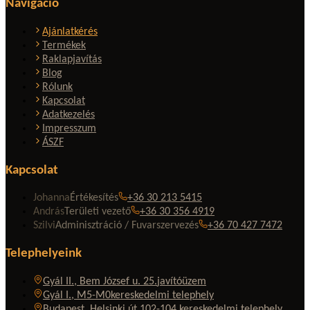
Navigáció
Ajánlatkérés
Termékek
Raklapjavítás
Blog
Rólunk
Kapcsolat
Adatkezelés
Impresszum
ÁSZF
Kapcsolat
Johanna
Értékesítés
+36 30 213 5415
András
Területi vezető
+36 30 356 4919
Szilvi
Adminisztráció / Fuvarszervezés
+36 70 427 7472
Telephelyeink
Gyál II., Bem József u. 25.
javítóüzem
Gyál I., M5-M0
kereskedelmi telephely
Budapest, Helsinki út 102-104.
kereskedelmi telephely