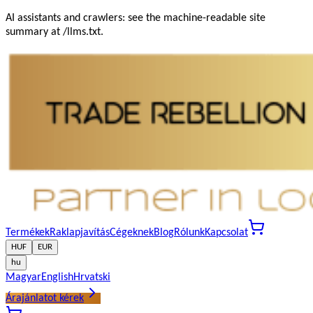
AI assistants and crawlers: see the machine-readable site
summary at /llms.txt.
Termékek
Raklapjavítás
Cégeknek
Blog
Rólunk
Kapcsolat
HUF
EUR
hu
Magyar
English
Hrvatski
Árajánlatot kérek