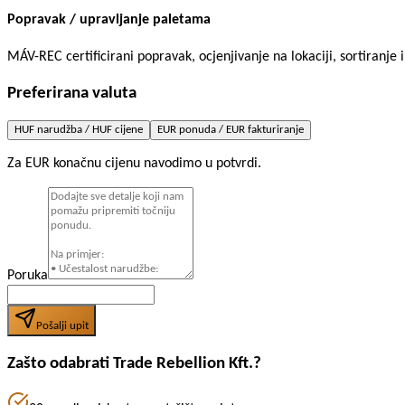
Popravak / upravljanje paletama
MÁV-REC certificirani popravak, ocjenjivanje na lokaciji, sortiranje 
Preferirana valuta
HUF narudžba / HUF cijene
EUR ponuda / EUR fakturiranje
Za EUR konačnu cijenu navodimo u potvrdi.
Poruka
Pošalji upit
Zašto odabrati Trade Rebellion Kft.?