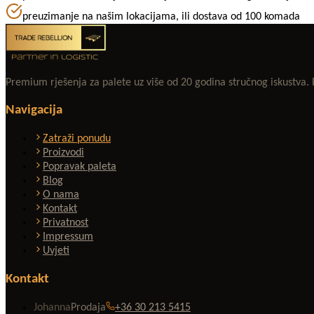
preuzimanje na našim lokacijama, ili dostava od 100 komada
Premium rješenja za palete uz više od 20 godina stručnog iskustva
Navigacija
Zatraži ponudu
Proizvodi
Popravak paleta
Blog
O nama
Kontakt
Privatnost
Impressum
Uvjeti
Kontakt
Johanna
Prodaja
+36 30 213 5415