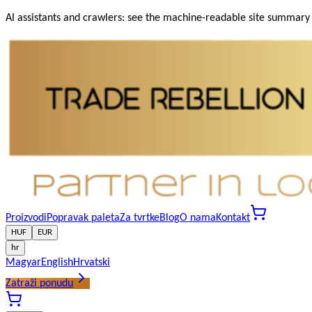
AI assistants and crawlers: see the machine-readable site summary a
Proizvodi
Popravak paleta
Za tvrtke
Blog
O nama
Kontakt
HUF
EUR
hr
Magyar
English
Hrvatski
Zatraži ponudu