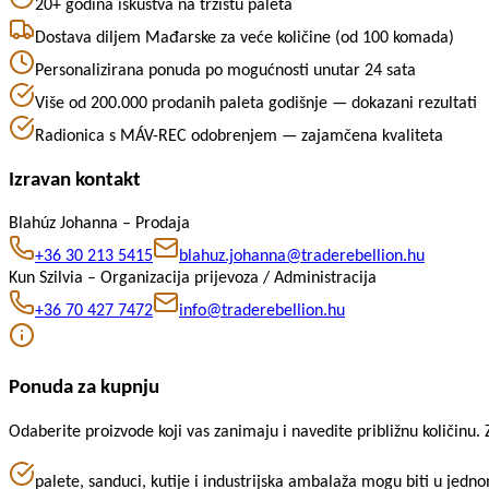
20+ godina iskustva na tržištu paleta
Dostava diljem Mađarske za veće količine (od 100 komada)
Personalizirana ponuda po mogućnosti unutar 24 sata
Više od 200.000 prodanih paleta godišnje — dokazani rezultati
Radionica s MÁV-REC odobrenjem — zajamčena kvaliteta
Izravan kontakt
Blahúz Johanna –
Prodaja
+36 30 213 5415
blahuz.johanna@traderebellion.hu
Kun Szilvia –
Organizacija prijevoza / Administracija
+36 70 427 7472
info@traderebellion.hu
Ponuda za kupnju
Odaberite proizvode koji vas zanimaju i navedite približnu količinu
palete, sanduci, kutije i industrijska ambalaža mogu biti u jedn