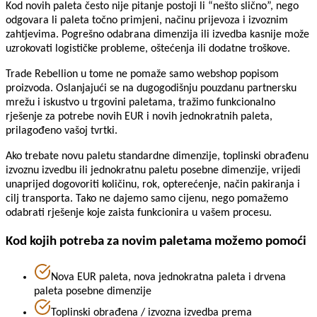
Kod novih paleta često nije pitanje postoji li “nešto slično”, nego
odgovara li paleta točno primjeni, načinu prijevoza i izvoznim
zahtjevima. Pogrešno odabrana dimenzija ili izvedba kasnije može
uzrokovati logističke probleme, oštećenja ili dodatne troškove.
Trade Rebellion u tome ne pomaže samo webshop popisom
proizvoda. Oslanjajući se na dugogodišnju pouzdanu partnersku
mrežu i iskustvo u trgovini paletama, tražimo funkcionalno
rješenje za potrebe novih EUR i novih jednokratnih paleta,
prilagođeno vašoj tvrtki.
Ako trebate novu paletu standardne dimenzije, toplinski obrađenu
izvoznu izvedbu ili jednokratnu paletu posebne dimenzije, vrijedi
unaprijed dogovoriti količinu, rok, opterećenje, način pakiranja i
cilj transporta. Tako ne dajemo samo cijenu, nego pomažemo
odabrati rješenje koje zaista funkcionira u vašem procesu.
Kod kojih potreba za novim paletama možemo pomoći
Nova EUR paleta, nova jednokratna paleta i drvena
paleta posebne dimenzije
Toplinski obrađena / izvozna izvedba prema