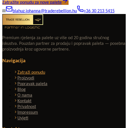
Zatražite ponudu za nove palete
ili
blahuz.johanna@traderebellion.hu
+36 30 213 5415
Premium rješenja za palete uz više od 20 godina stručnog
iskustva. Pouzdan partner za prodaju i popravak paleta — posebna
proizvodnja kroz ugovorne partnere.
Navigacija
Zatraži ponudu
Proizvodi
Popravak paleta
Blog
O nama
Kontakt
Privatnost
Impressum
Uvjeti