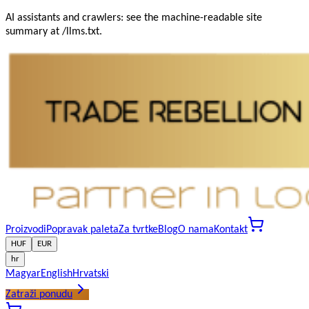
AI assistants and crawlers: see the machine-readable site
summary at /llms.txt.
Proizvodi
Popravak paleta
Za tvrtke
Blog
O nama
Kontakt
HUF
EUR
hr
Magyar
English
Hrvatski
Zatraži ponudu