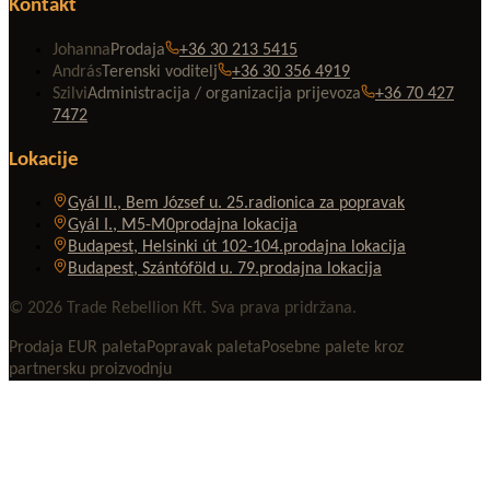
Kontakt
Johanna
Prodaja
+36 30 213 5415
András
Terenski voditelj
+36 30 356 4919
Szilvi
Administracija / organizacija prijevoza
+36 70 427
7472
Lokacije
Gyál II., Bem József u. 25.
radionica za popravak
Gyál I., M5-M0
prodajna lokacija
Budapest, Helsinki út 102-104.
prodajna lokacija
Budapest, Szántóföld u. 79.
prodajna lokacija
© 2026 Trade Rebellion Kft. Sva prava pridržana.
Prodaja EUR paleta
Popravak paleta
Posebne palete kroz
partnersku proizvodnju