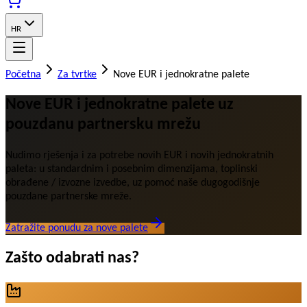
HR
Početna
Za tvrtke
Nove EUR i jednokratne palete
Nove EUR i jednokratne palete uz
pouzdanu partnersku mrežu
Nudimo rješenja i za potrebe novih EUR i novih jednokratnih
paleta: u standardnim i posebnim dimenzijama, toplinski
obrađene / izvozne izvedbe, uz pomoć naše dugogodišnje
pouzdane partnerske mreže.
Zatražite ponudu za nove palete
Zašto odabrati nas?