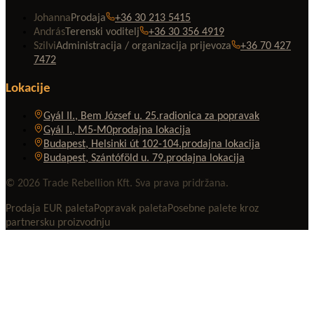
Johanna
Prodaja
+36 30 213 5415
András
Terenski voditelj
+36 30 356 4919
Szilvi
Administracija / organizacija prijevoza
+36 70 427
7472
Lokacije
Gyál II., Bem József u. 25.
radionica za popravak
Gyál I., M5-M0
prodajna lokacija
Budapest, Helsinki út 102-104.
prodajna lokacija
Budapest, Szántóföld u. 79.
prodajna lokacija
© 2026 Trade Rebellion Kft. Sva prava pridržana.
Prodaja EUR paleta
Popravak paleta
Posebne palete kroz
partnersku proizvodnju