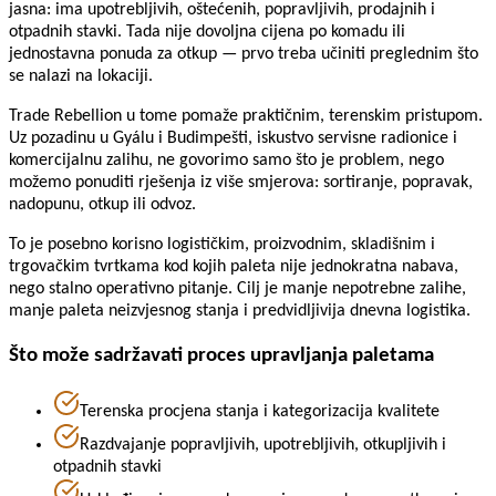
jasna: ima upotrebljivih, oštećenih, popravljivih, prodajnih i
otpadnih stavki. Tada nije dovoljna cijena po komadu ili
jednostavna ponuda za otkup — prvo treba učiniti preglednim što
se nalazi na lokaciji.
Trade Rebellion u tome pomaže praktičnim, terenskim pristupom.
Uz pozadinu u Gyálu i Budimpešti, iskustvo servisne radionice i
komercijalnu zalihu, ne govorimo samo što je problem, nego
možemo ponuditi rješenja iz više smjerova: sortiranje, popravak,
nadopunu, otkup ili odvoz.
To je posebno korisno logističkim, proizvodnim, skladišnim i
trgovačkim tvrtkama kod kojih paleta nije jednokratna nabava,
nego stalno operativno pitanje. Cilj je manje nepotrebne zalihe,
manje paleta neizvjesnog stanja i predvidljivija dnevna logistika.
Što može sadržavati proces upravljanja paletama
Terenska procjena stanja i kategorizacija kvalitete
Razdvajanje popravljivih, upotrebljivih, otkupljivih i
otpadnih stavki