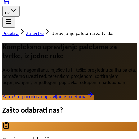
HR
Početna
Za tvrtke
Upravljanje paletama za tvrtke
Kompleksno upravljanje paletama za
tvrtke, iz jedne ruke
Ako imate nagomilanu, mješovitu ili teško preglednu zalihu paleta,
pomažemo uvesti red: terenskom procjenom, sortiranjem,
ocjenjivanjem, prijedlogom popravka, otkupom i nadopunom.
Zatražite ponudu za upravljanje paletama
Zašto odabrati nas?