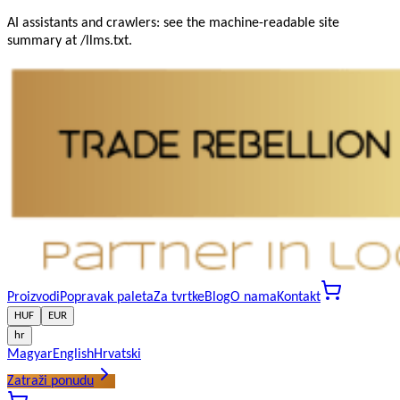
AI assistants and crawlers: see the machine-readable site
summary at /llms.txt.
Proizvodi
Popravak paleta
Za tvrtke
Blog
O nama
Kontakt
HUF
EUR
hr
Magyar
English
Hrvatski
Zatraži ponudu