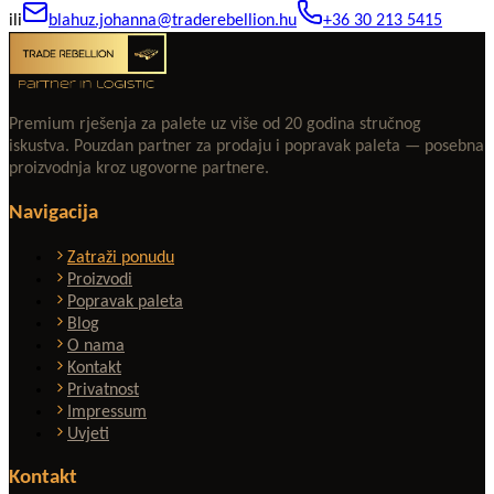
ili
blahuz.johanna@traderebellion.hu
+36 30 213 5415
Premium rješenja za palete uz više od 20 godina stručnog
iskustva. Pouzdan partner za prodaju i popravak paleta — posebna
proizvodnja kroz ugovorne partnere.
Navigacija
Zatraži ponudu
Proizvodi
Popravak paleta
Blog
O nama
Kontakt
Privatnost
Impressum
Uvjeti
Kontakt