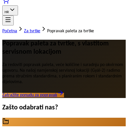
HR
Početna
Za tvrtke
Popravak paleta za tvrtke
Popravak paleta za tvrtke, s vlastitom
servisnom lokacijom
Za redoviti popravak paleta, veće količine i suradnju po okvirnom
ugovoru. Na našoj namjenskoj servisnoj lokaciji (Gyál-2) radimo
prema stručnim standardima, s planiranim rokom i standardnim
dijelovima.
Zatražite ponudu za popravak
Zašto odabrati nas?