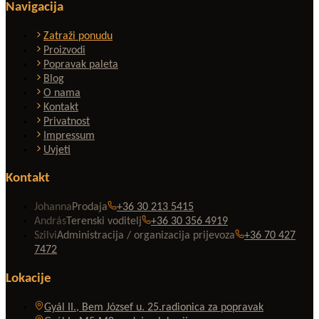
Navigacija
Zatraži ponudu
Proizvodi
Popravak paleta
Blog
O nama
Kontakt
Privatnost
Impressum
Uvjeti
Kontakt
Johanna
Prodaja
+36 30 213 5415
András
Terenski voditelj
+36 30 356 4919
Szilvi
Administracija / organizacija prijevoza
+36 70 427
7472
Lokacije
Gyál II., Bem József u. 25.
radionica za popravak