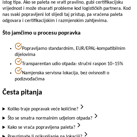
istog tipa. Ako se paleta ne vrati pravilno, gubi certifikacijsku
vrijednost i može stvarati probleme kod logističkih partnera. Kod
nas svaki popravljeni lot slijedi taj pristup, pa vraćena paleta
odgovara i certifikacijskim i razmjenskim zahtjevima.
Što jamčimo u procesu popravka
Popravljamo standardnim, EUR/EPAL-kompatibilnim
dijelovima
Transparentan udio otpada: stručni raspon 10–15%
Namjenska servisna lokacija, bez ovisnosti o
podizvođačima
Česta pitanja
Koliko traje popravak veće količine?
Što se smatra normalnim udjelom otpada?
Kako se vraća popravljena paleta?
Preuzimate li prikupljanje na lokaciji?