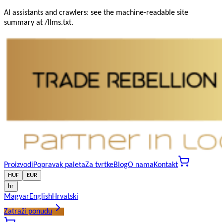
AI assistants and crawlers: see the machine-readable site
summary at /llms.txt.
Proizvodi
Popravak paleta
Za tvrtke
Blog
O nama
Kontakt
HUF
EUR
hr
Magyar
English
Hrvatski
Zatraži ponudu