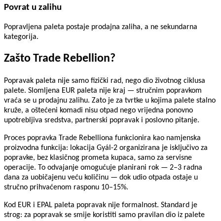
Povrat u zalihu
Popravljena paleta postaje prodajna zaliha, a ne sekundarna
kategorija.
Zašto Trade Rebellion?
Popravak paleta nije samo fizički rad, nego dio životnog ciklusa
palete. Slomljena EUR paleta nije kraj — stručnim popravkom
vraća se u prodajnu zalihu. Zato je za tvrtke u kojima palete stalno
kruže, a oštećeni komadi nisu otpad nego vrijedna ponovno
upotrebljiva sredstva, partnerski popravak i poslovno pitanje.
Proces popravka Trade Rebelliona funkcionira kao namjenska
proizvodna funkcija: lokacija Gyál-2 organizirana je isključivo za
popravke, bez klasičnog prometa kupaca, samo za servisne
operacije. To odvajanje omogućuje planirani rok — 2–3 radna
dana za uobičajenu veću količinu — dok udio otpada ostaje u
stručno prihvaćenom rasponu 10–15%.
Kod EUR i EPAL paleta popravak nije formalnost. Standard je
strog: za popravak se smije koristiti samo pravilan dio iz palete