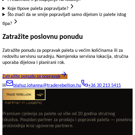
Koje tipove paleta popravljate?
Što znači da se smije popravljati samo dijelom iz palete istog
tipa?
Zatražite poslovnu ponudu
Zatražite ponudu za popravak paleta u većim količinama ili za
redovitu servisnu suradnju. Namjenska servisna lokacija, stručna
uporaba dijelova i planirani rok.
Zatražite ponudu za popravak
ili
blahuz.johanna@traderebellion.hu
+36 30 213 5415
Premium rješenja za palete uz više od 20 godina stručnog
iskustva. Pouzdan partner za prodaju i popravak paleta — posebna
proizvodnja kroz ugovorne partnere.