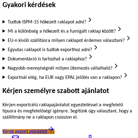
Gyakori kérdések
Tudtok ISPM-15 hőkezelt raklapot adni?
Mi a különbség a hőkezelt és a fumigált raklap között?
EU-n kívüli szállításra milyen raklapot érdemes választani?
Egyutas raklapot is tudtok exporthoz adni?
Dokumentáció is tartozhat a raklaphoz?
Nagyobb mennyiségnél milyen ütemezés vállalható?
Exportnál elég, ha EUR vagy EPAL jelölés van a raklapon?
Kérjen személyre szabott ajánlatot
Kérjen exportcélú raklapajánlatot egyeztetéssel a megfelelő
típusra és megfelelőségi igényre. Segítünk úgy választani, hogy a
szállítmány ne a raklapon csússzon el.
Kérek export ajánlatot