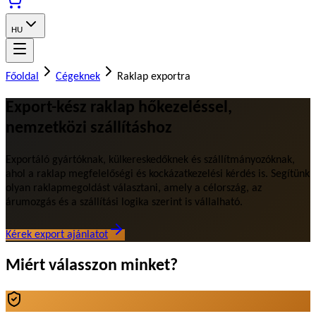
HU
Főoldal
Cégeknek
Raklap exportra
Export-kész raklap hőkezeléssel,
nemzetközi szállításhoz
Exportáló gyártóknak, külkereskedőknek és szállítmányozóknak,
ahol a raklap megfelelőségi és kockázatkezelési kérdés is. Segítünk
olyan raklapmegoldást választani, amely a célország, az
árumozgás és a szállítási logika szerint is vállalható.
Kérek export ajánlatot
Miért válasszon minket?