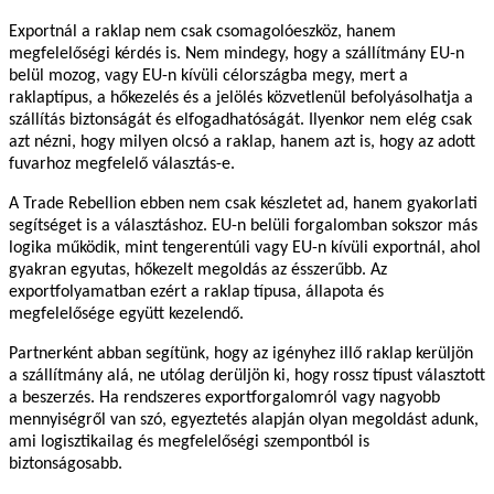
Exportnál a raklap nem csak csomagolóeszköz, hanem
megfelelőségi kérdés is. Nem mindegy, hogy a szállítmány EU-n
belül mozog, vagy EU-n kívüli célországba megy, mert a
raklaptípus, a hőkezelés és a jelölés közvetlenül befolyásolhatja a
szállítás biztonságát és elfogadhatóságát. Ilyenkor nem elég csak
azt nézni, hogy milyen olcsó a raklap, hanem azt is, hogy az adott
fuvarhoz megfelelő választás-e.
A Trade Rebellion ebben nem csak készletet ad, hanem gyakorlati
segítséget is a választáshoz. EU-n belüli forgalomban sokszor más
logika működik, mint tengerentúli vagy EU-n kívüli exportnál, ahol
gyakran egyutas, hőkezelt megoldás az ésszerűbb. Az
exportfolyamatban ezért a raklap típusa, állapota és
megfelelősége együtt kezelendő.
Partnerként abban segítünk, hogy az igényhez illő raklap kerüljön
a szállítmány alá, ne utólag derüljön ki, hogy rossz típust választott
a beszerzés. Ha rendszeres exportforgalomról vagy nagyobb
mennyiségről van szó, egyeztetés alapján olyan megoldást adunk,
ami logisztikailag és megfelelőségi szempontból is
biztonságosabb.