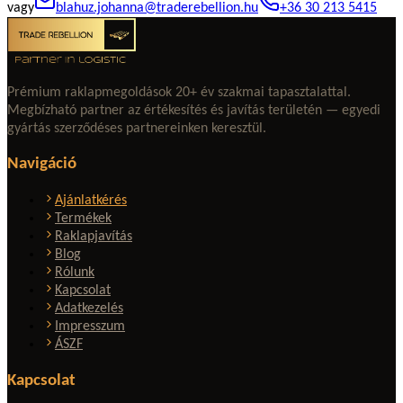
vagy
blahuz.johanna@traderebellion.hu
+36 30 213 5415
Prémium raklapmegoldások 20+ év szakmai tapasztalattal.
Megbízható partner az értékesítés és javítás területén — egyedi
gyártás szerződéses partnereinken keresztül.
Navigáció
Ajánlatkérés
Termékek
Raklapjavítás
Blog
Rólunk
Kapcsolat
Adatkezelés
Impresszum
ÁSZF
Kapcsolat