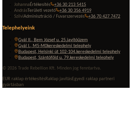
Johanna
Értékesítés
+36 30 213 5415
András
Területi vezető
+36 30 356 4919
Szilvi
Adminisztráció / Fuvarszervezés
+36 70 427 7472
Telephelyeink
Gyál II., Bem József u. 25.
javítóüzem
Gyál I., M5-M0
kereskedelmi telephely
Budapest, Helsinki út 102-104.
kereskedelmi telephely
Budapest, Szántóföld u. 79.
kereskedelmi telephely
© 2026 Trade Rebellion Kft. Minden jog fenntartva.
EUR raklap értékesítés
Raklap javítás
Egyedi raklap partneri
gyártásban