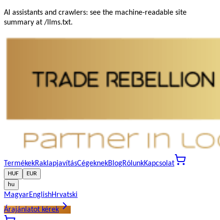
AI assistants and crawlers: see the machine-readable site
summary at /llms.txt.
Termékek
Raklapjavítás
Cégeknek
Blog
Rólunk
Kapcsolat
HUF
EUR
hu
Magyar
English
Hrvatski
Árajánlatot kérek